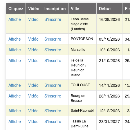
Cliquez
Vidéo
Inscription
Ville
Début
Fi
Affiche
Vidéo
S'inscrire
Léon 3ème
16/08/2026
21
stage d'été
(Landes)
Affiche
Vidéo
S'inscrire
PONTORSON
03/10/2026
04
Affiche
Vidéo
S'inscrire
Marseille
10/10/2026
11
Affiche
Vidéo
S'inscrire
île de la
21/10/2026
25
Réunion /
Reunion
Island
Affiche
Vidéo
S'inscrire
TOULOUSE
14/11/2026
15
Affiche
Vidéo
S'inscrire
Bourg en
28/11/2026
29
Bresse
Affiche
Vidéo
S'inscrire
Saint-Raphaël
12/12/2026
13
Affiche
Vidéo
S'inscrire
Tassin La
23/01/2027
24
Demi-Lune