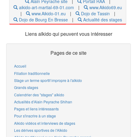
Alain Peyrache site
|
Portail RAA
|
aikido-art-martial-69-01.com
|
www.Aikido69.eu
|
www.Aikido-01.eu
|
Dojo de Tassin
|
Dojo de Bourg En Bresse
|
Actualité des stages
Liens aïkido qui peuvent vous intéresser
Pages de ce site
Accueil
Filiation traditionnelle
Stage un terme sportif impropre à l'aïkido
Grands stages
Calendrier des "stages" aïkido
Actualités d'Alain Peyrache Shihan
Pages et liens intéressants
Pour s'inscrire à un stage
Aikido vidéos et interviews de stages
Les dérives sportives de l'Aïkido