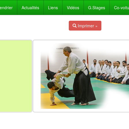
endrier
Actualités
Liens
Vidéos
G.Stages
Co-voit
Imprimer »