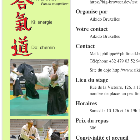
https://big-browser.dev/test
Organise par
Aikido Bruxelles
Votre contact
Aikido Bruxelles
Contact
Mail:
jphilippe@philimail.b
Téléphone
+32 479 03 52 9
Site du dojo
http://www.aik
Lieu du stage
Rue de la Victoire, 126, à 1
nombre de places un peu lim
Horaires
Samedi : 10-12h et 16-19h 
Prix du repas
30€
Convivialité et accueil