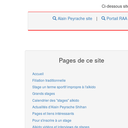
Ci-dessous
si
Alain Peyrache site
|
Portail RAA
Pages de ce site
Accueil
Filiation traditionnelle
Stage un terme sportif impropre à l'aïkido
Grands stages
Calendrier des "stages" aïkido
Actualités d'Alain Peyrache Shihan
Pages et liens intéressants
Pour s'inscrire à un stage
Aikido vidéos et interviews de stages