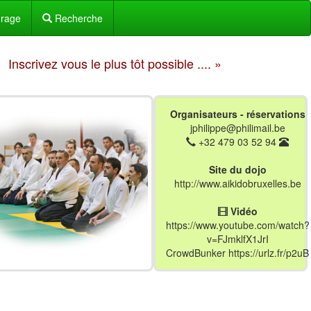
urage
Recherche
Inscrivez vous le plus tôt possible .... »
Organisateurs - réservations
jphilippe@philimail.be
+32 479 03 52 94
Site du dojo
http://www.aikidobruxelles.be
Vidéo
https://www.youtube.com/watch?
v=FJmklfX1JrI
CrowdBunker https://urlz.fr/p2uB