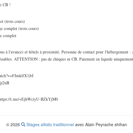
i CB !
t (trois cours)
ge complet (trois cours)
ge complet
ous à l'avance) et hôtels à proximité. Personne de contact pour l'hébergement 
lisables. ATTENTION : pas de chèques ni CB. Paiement en liquide uniquement
atch?v=FJmklfX1JrI
r/p2uB
: https://t.me/+EjhWciyU-BZkYjM0
© 2026
Stages aïkido traditionnel
avec Alain Peyrache shihan