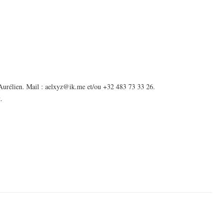
: Aurélien. Mail : aelxyz@ik.me et/ou +32 483 73 33 26.
.