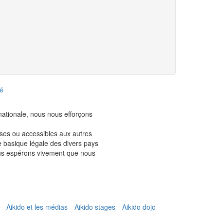
té
rnationale, nous nous efforçons
ises ou accessibles aux autres
e basique légale des divers pays
ous espérons vivement que nous
Aikido et les médias
Aikido stages
Aikido dojo