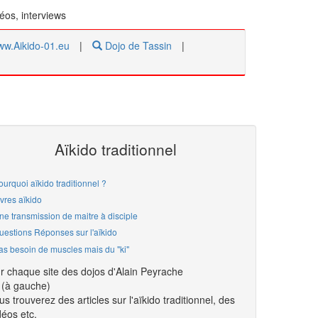
déos, interviews
w.Aikido-01.eu
|
Dojo de Tassin
|
Aïkido traditionnel
ourquoi aïkido traditionnel ?
ivres aïkido
ne transmission de maitre à disciple
uestions Réponses sur l'aïkido
as besoin de muscles mais du "ki"
r chaque site des dojos d'Alain Peyrache
(à gauche)
us trouverez des articles sur l'aïkido traditionnel, des
déos etc.