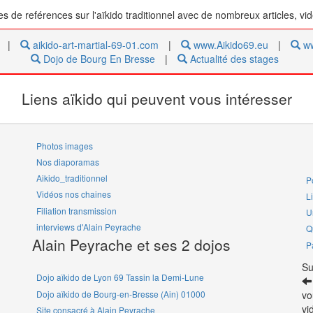
tes de reférences sur l'aïkido traditionnel avec de nombreux articles, vi
|
aikido-art-martial-69-01.com
|
www.Aikido69.eu
|
ww
Dojo de Bourg En Bresse
|
Actualité des stages
Liens aïkido qui peuvent vous intéresser
Photos images
Nos diaporamas
Aikido_traditionnel
P
Vidéos nos chaines
L
Filiation transmission
U
interviews d'Alain Peyrache
Q
Alain Peyrache et ses 2 dojos
P
Su
Dojo aïkido de Lyon 69 Tassin la Demi-Lune
Dojo aïkido de Bourg-en-Bresse (Ain) 01000
vo
vi
Site consacré à Alain Peyrache