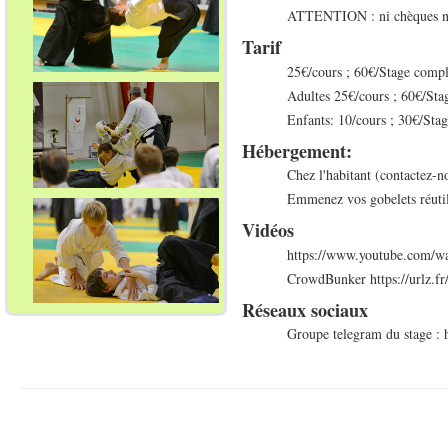
ATTENTION : ni chèques n
Tarif
25€/cours ; 60€/Stage comple
Adultes
25€/cours ; 60€/Sta
Enfants:
10/cours ; 30€/Sta
Hébergement:
Chez l'habitant (contactez-n
Emmenez vos gobelets réuti
Vidéos
https://www.youtube.com/w
CrowdBunker https://urlz.f
Réseaux sociaux
Groupe telegram du stage 