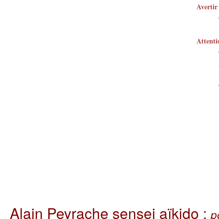
Avertir
Attenti
Alain Peyrache sensei aïkido :
p