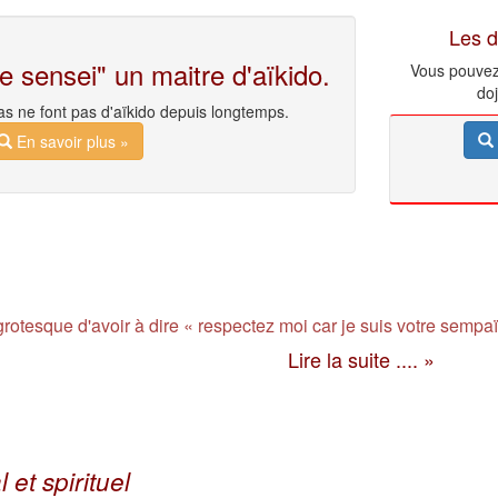
Les d
e sensei" un maitre d'aïkido.
Vous pouvez 
do
as ne font pas d'aïkido depuis longtemps.
En savoir plus »
 grotesque d'avoir à dire « respectez moi car je suis votre sempaï
Lire la suite .... »
 et spirituel