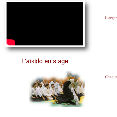
L'organ
L'aïkido en stage
Chaque 