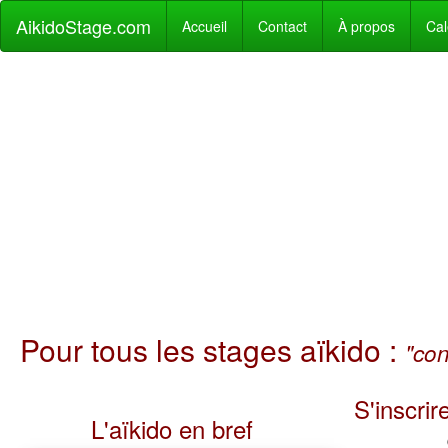
AikidoStage.com
Accueil
Contact
À propos
Cal
Pour tous les stages aïkido :
"con
S'inscrir
L'aïkido en bref