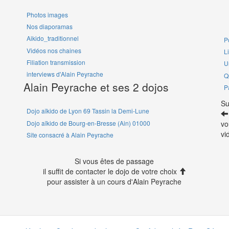
Photos images
Nos diaporamas
Aikido_traditionnel
P
Vidéos nos chaines
L
Filiation transmission
U
interviews d'Alain Peyrache
Q
Alain Peyrache et ses 2 dojos
P
Su
Dojo aïkido de Lyon 69 Tassin la Demi-Lune
Dojo aïkido de Bourg-en-Bresse (Ain) 01000
vo
vi
Site consacré à Alain Peyrache
Si vous êtes de passage
il suffit de contacter le dojo de votre choix
pour assister à un cours d'Alain Peyrache