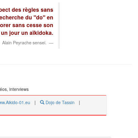
spect des règles sans
recherche du "do" en
liorer sans cesse son
un jour un aïkidoka.
Alain Peyrache sensei.
déos, interviews
w.Aikido-01.eu
|
Dojo de Tassin
|