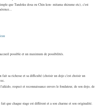
i simple que Tandoku dosa ou Chin kon- mitama shizume etc), c'est
érence...
leau
r accueil possible et un maximum de possibilités.
 fait sa richesse et sa difficulté (choisir un dojo c'est choisir un
vec.
aïkido, respect et reconnaissance envers le fondateur, de son dojo, de
ait que chaque stage est différent et a son charme et son originalité.